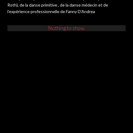
Roth), de la danse primitive , de la danse médecin et de
l’expérience professionnelle de Fanny D’Andrea
Nothing to show.
Fanny d'Andrea
© 2017 FANAFRO.BE
+32 473 94 11 08
website by
R infographie
fanafrooo@gmail.com